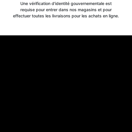
Une vérification d'identité gouvernementale est
requise pour entrer dans nos magasins et pour
Get your
effectuer toutes les livraisons pour les achats en ligne.
10% OFF
WELCOME OFFER
when you signup for our newsletter today
Email
Claim 10% OFF
No thanks, close form
*By signing up, you agree to receive email marketing.
You may unsubscribe at any time at the footer of our emails.