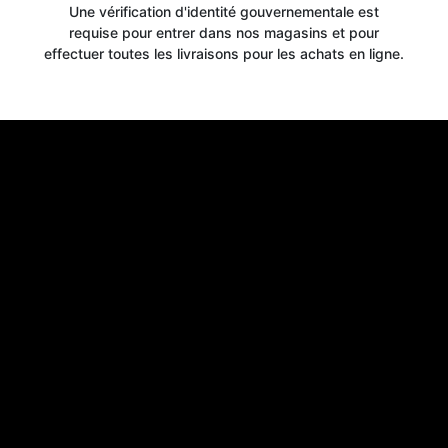
Une vérification d'identité gouvernementale est
requise pour entrer dans nos magasins et pour
Get your
effectuer toutes les livraisons pour les achats en ligne.
10% OFF
WELCOME OFFER
when you signup for our newsletter today
Email
Claim 10% OFF
No thanks, close form
*By signing up, you agree to receive email marketing.
You may unsubscribe at any time at the footer of our emails.