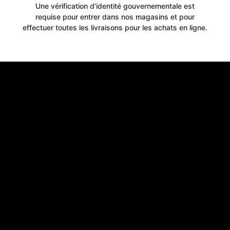
Une vérification d'identité gouvernementale est
requise pour entrer dans nos magasins et pour
effectuer toutes les livraisons pour les achats en ligne.
Get your
10% OFF
WELCOME OFFER
when you signup for our newsletter today
Email
Claim 10% OFF