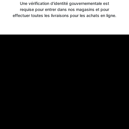
Une vérification d'identité gouvernementale est
requise pour entrer dans nos magasins et pour
effectuer toutes les livraisons pour les achats en ligne.
Get your
10% OFF
WELCOME OFFER
when you signup for our newsletter today
Email
Claim 10% OFF