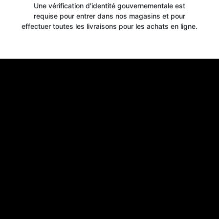
Une vérification d'identité gouvernementale est
requise pour entrer dans nos magasins et pour
WELCOME OFFER
effectuer toutes les livraisons pour les achats en ligne.
when you signup for our newsletter today
Email
Claim 10% OFF
No thanks, close form
*By signing up, you agree to receive email marketing.
You may unsubscribe at any time at the footer of our emails.