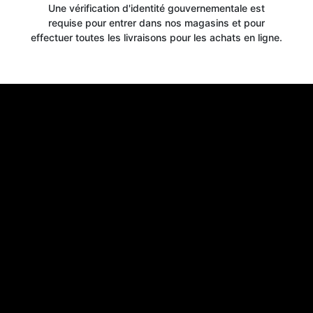
10% OFF
Une vérification d'identité gouvernementale est
requise pour entrer dans nos magasins et pour
effectuer toutes les livraisons pour les achats en ligne.
WELCOME OFFER
when you signup for our newsletter today
Email
Claim 10% OFF
No thanks, close form
*By signing up, you agree to receive email marketing.
You may unsubscribe at any time at the footer of our emails.