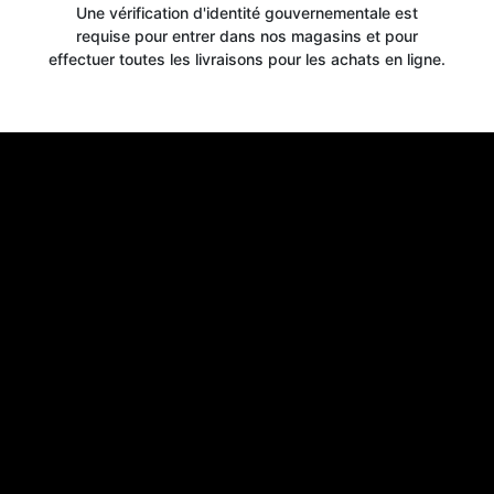
Une vérification d'identité gouvernementale est
Get your
requise pour entrer dans nos magasins et pour
effectuer toutes les livraisons pour les achats en ligne.
10% OFF
WELCOME OFFER
when you signup for our newsletter today
Email
Claim 10% OFF
No thanks, close form
*By signing up, you agree to receive email marketing.
You may unsubscribe at any time at the footer of our emails.