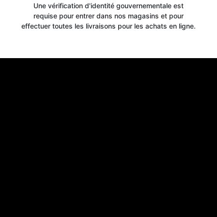
Une vérification d'identité gouvernementale est
requise pour entrer dans nos magasins et pour
Get your
effectuer toutes les livraisons pour les achats en ligne.
10% OFF
WELCOME OFFER
when you signup for our newsletter today
Email
Claim 10% OFF
No thanks, close form
*By signing up, you agree to receive email marketing.
You may unsubscribe at any time at the footer of our emails.