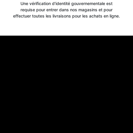
Une vérification d'identité gouvernementale est
Get your
requise pour entrer dans nos magasins et pour
effectuer toutes les livraisons pour les achats en ligne.
10% OFF
WELCOME OFFER
when you signup for our newsletter today
Email
Claim 10% OFF
No thanks, close form
*By signing up, you agree to receive email marketing.
You may unsubscribe at any time at the footer of our emails.