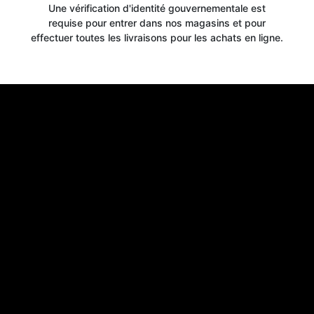
Une vérification d'identité gouvernementale est
requise pour entrer dans nos magasins et pour
effectuer toutes les livraisons pour les achats en ligne.
Get your
10% OFF
WELCOME OFFER
when you signup for our newsletter today
Email
Claim 10% OFF
No thanks, close form
*By signing up, you agree to receive email marketing.